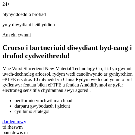
24+
blynyddoedd o brofiad
yn y diwydiant lleithyddion
Am ein cwmni
Croeso i bartneriaid diwydiant byd-eang i
drafod cydweithredu!
Mae Wuxi Sinceriend New Material Technology Co, Ltd yn gwmni
uwch-dechnoleg arloesol, rydym wedi canolbwyntio ar gynhyrchion
ePTFE ers dros 10 mlynedd yn China.Rydym wedi dod yn un o brif
gyflenwyr fentiau bilen ePTFE a fentiau Amddiffynnol ar gyfer
electroneg sensitif a chydrannau awyr agored .
perfformio ymchwil marchnad
darparu gwybodaeth i gleient
cynllunio strategol
darllen mwy
tri rheswm
pam dewis ni