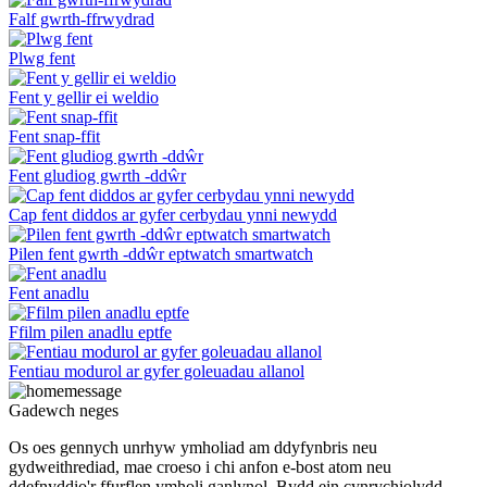
Falf gwrth-ffrwydrad
Plwg fent
Fent y gellir ei weldio
Fent snap-ffit
Fent gludiog gwrth -ddŵr
Cap fent diddos ar gyfer cerbydau ynni newydd
Pilen fent gwrth -ddŵr eptwatch smartwatch
Fent anadlu
Ffilm pilen anadlu eptfe
Fentiau modurol ar gyfer goleuadau allanol
Gadewch neges
Os oes gennych unrhyw ymholiad am ddyfynbris neu
gydweithrediad, mae croeso i chi anfon e-bost atom neu
ddefnyddio'r ffurflen ymholi ganlynol. Bydd ein cynrychiolydd