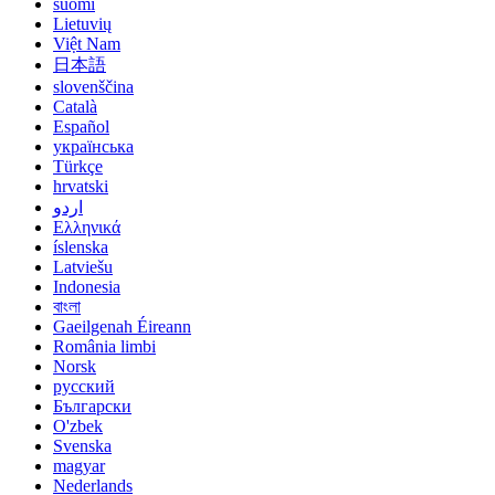
suomi
Lietuvių
Việt Nam
日本語
slovenščina
Català
Español
українська
Türkçe
hrvatski
اردو
Ελληνικά
íslenska
Latviešu
Indonesia
বাংলা
Gaeilgenah Éireann
România limbi
Norsk
русский
Български
O'zbek
Svenska
magyar
Nederlands