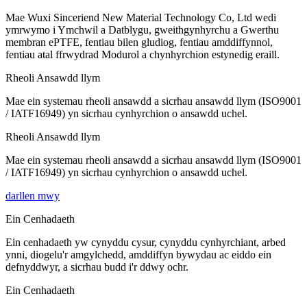
Mae Wuxi Sinceriend New Material Technology Co, Ltd wedi
ymrwymo i Ymchwil a Datblygu, gweithgynhyrchu a Gwerthu
membran ePTFE, fentiau bilen gludiog, fentiau amddiffynnol,
fentiau atal ffrwydrad Modurol a chynhyrchion estynedig eraill.
Rheoli Ansawdd llym
Mae ein systemau rheoli ansawdd a sicrhau ansawdd llym (ISO9001
/ IATF16949) yn sicrhau cynhyrchion o ansawdd uchel.
Rheoli Ansawdd llym
Mae ein systemau rheoli ansawdd a sicrhau ansawdd llym (ISO9001
/ IATF16949) yn sicrhau cynhyrchion o ansawdd uchel.
darllen mwy
Ein Cenhadaeth
Ein cenhadaeth yw cynyddu cysur, cynyddu cynhyrchiant, arbed
ynni, diogelu'r amgylchedd, amddiffyn bywydau ac eiddo ein
defnyddwyr, a sicrhau budd i'r ddwy ochr.
Ein Cenhadaeth