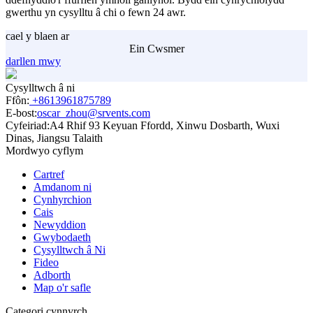
gwerthu yn cysylltu â chi o fewn 24 awr.
cael y blaen ar
Ein Cwsmer
darllen mwy
Cysylltwch â ni
Ffôn:
+8613961875789
E-bost:
oscar_zhou@srvents.com
Cyfeiriad:
A4 Rhif 93 Keyuan Ffordd, Xinwu Dosbarth, Wuxi
Dinas, Jiangsu Talaith
Mordwyo cyflym
Cartref
Amdanom ni
Cynhyrchion
Cais
Newyddion
Gwybodaeth
Cysylltwch â Ni
Fideo
Adborth
Map o'r safle
Categori cynnyrch