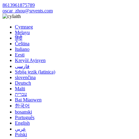
8613961875789
oscar_zhou@srvents.com
Iaith
Cymraeg
Melayu
हिंदी
Čeština
Italiano
Eesti
Kreyòl Ayisyen
فارسی
Srbija jezik (latinica)
slovenčina
Deutsch
Malti
עברית
Bai Miaowen
한국어
bosanski
Português
English
عربي
Polski