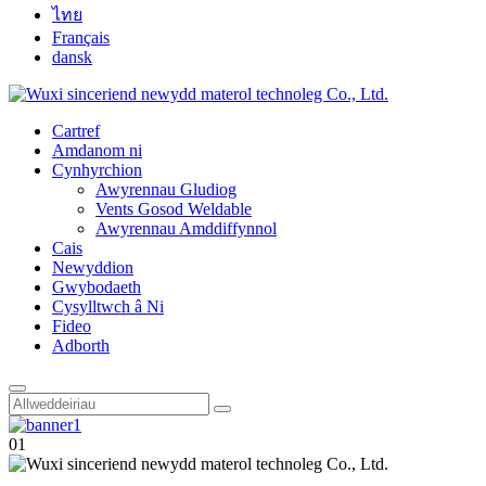
ไทย
Français
dansk
Cartref
Amdanom ni
Cynhyrchion
Awyrennau Gludiog
Vents Gosod Weldable
Awyrennau Amddiffynnol
Cais
Newyddion
Gwybodaeth
Cysylltwch â Ni
Fideo
Adborth
01